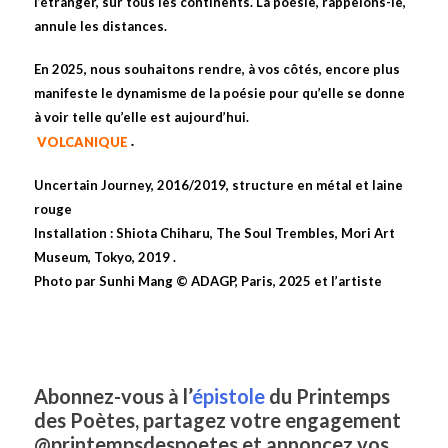
l’étranger, sur tous les continents. La poésie, rappelons-le,
annule les distances.
En 2025, nous souhaitons rendre, à vos côtés, encore plus
manifeste le dynamisme de la poésie pour qu’elle se donne
à voir telle qu’elle est aujourd’hui.
VOLCANIQUE
.
Uncertain Journey, 2016/2019, structure en métal et laine
rouge
Installation : Shiota Chiharu, The Soul Trembles, Mori Art
Museum, Tokyo, 2019 .
Photo par Sunhi Mang © ADAGP, Paris, 2025 et l’artiste
Abonnez-vous à l’
épistole
du Printemps
des Poètes, partagez votre engagement
@printempsdespoetes et annoncez vos